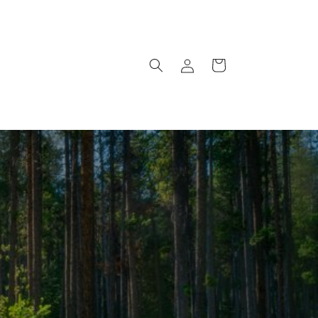
Log
Kundkorg
in