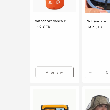
Vattentät väska 5L
Soltändare
Regular
199 SEK
Regular
149 SEK
price
price
Alternativ
Decrease
quantity
for
Default
Title