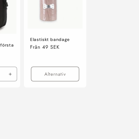
Elastiskt bandage
 första
Regular
Från 49 SEK
price
Alternativ
Increase
quantity
for
One
size