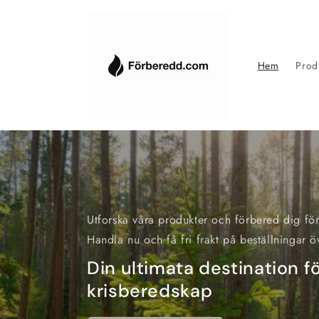
Skip to
content
Hem
Prod
Utforska våra produkter och förbered dig för 
Handla nu och få fri frakt på beställningar 
Din ultimata destination fö
krisberedskap